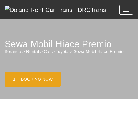
Sewa Mobil Hiace Premio
Beranda
>
Rental
>
Car
>
Toyota
> Sewa Mobil Hiace Premio
BOOKING NOW