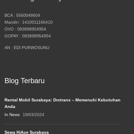
BCA : 5560048604
Mandiri : 1410011166410
OVO : 083898954954
GOPAY : 083898954954
AN : EDI PURWOSUNU
Blog Terbaru
Rental Mobil Surabaya: Drctrans – Memenuhi Kebutuhan
Anda
In News
19/03/2024
Sewa HiAce Surabaya